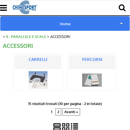
Home
8 - PARALLELE E SCALE
ACCESSORI
www.chinesport.de
ACCESSORI
www.chinesport.fr
CARRELLI
PERCORSI
www.chinesport.it
Catalogo Prodotti Chinesport
Download Cataloghi
15 risultati trovati (10 per pagina - 2 in totale)
1
2
Avanti »
Richiesta consulenza