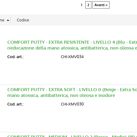
1
2
Avanti »
COMFORT PUTTY - EXTRA RESISTENTE - LIVELLO 4 (Blu - Extra 
rieducazione della mano atossica, antibatterica, non oleosa 
Cod. art.:
CHI-XMV034
COMFORT PUTTY - EXTRA SOFT - LIVELLO 0 (Beige - Extra Soft)
mano atossica, antibatterica, non oleosa e inodore
Cod. art.:
CHI-XMV030
COMFORT PUTTY - MEDIUM - LIVELLO 2 (Rosso - Medio) (80 gr