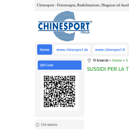
Chinesport - Fisioterapia, Riabilitazione, Diagnosi ed Ausili
Home
www.chinesport.de
www.chinesport.fr
Ti trovi in
Home
5
QR Code
SUSSIDI PER LA
Chi siamo