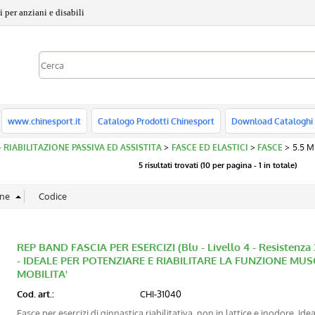
 per anziani e disabili
www.chinesport.it
Catalogo Prodotti Chinesport
Download Cataloghi
 - RIABILITAZIONE PASSIVA ED ASSISTITA
FASCE ED ELASTICI
FASCE
5.5 M
5 risultati trovati (10 per pagina - 1 in totale)
REP BAND FASCIA PER ESERCIZI (Blu - Livello 4 - Resistenza
- IDEALE PER POTENZIARE E RIABILITARE LA FUNZIONE M
MOBILITA'
Cod. art.:
CHI-31040
Fasce per esercizi di ginnastica riabilitativa, non in lattice e inodore. Ide