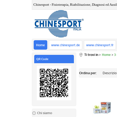
Chinesport - Fisioterapia, Riabilitazione, Diagnosi ed Ausili
Home
www.chinesport.de
www.chinesport.fr
Ti trovi in
Home
3
QR Code
Ordina per:
Chi siamo