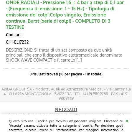
ONDE RADIALI - Pressione 1,5 ÷ 4 bar a step di 0,1 bar
- (Frequenza di emissione: 1 – 15 Hz) - Tipologia di
emissione dei colpi:Colpo singolo, Emissione
continua, Burst (serie di colpi) - COMPLETO DI 3
TESTINE
Cod. art.:
CHI-EL17232
DESCRIZIONE: Si tratta di un set composto da due unità
principali che sono il dispositivo elettromedicale denominato
SHOCK WAVE COMPACT e il carrello [...]
3 risultati trovati (10 per pagina - 1 in totale)
ABIDA GROUP SA - Prodotti, Ausili ed Attrezzature Medicali - Via Cantonale
4 - CH-6926 MONTAGNOLA - SVIZZERA - TEL. +41 91 9809758 - FAX +41 91
9809759
NEGOZIO
GRANCIA
- Tel. 091 980 97 57
: Via Cantonale 4 - 6926
Questo sito usa i cookie per fornirti un'esperienza migliore. Cliccando su
MONTAGNOLA - (200 mt prima dell'IKEA sul lato destro
"Accetta" saranno attivate tutte le categorie di cookie. Per decidere quali
FRONTE STRADA - Parcheggio gratuito davanti le vetrine)
accettare, cliccare invece su "Personalizza". Per maggiori informazioni è