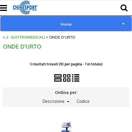
Home
2 - ELETTROMEDICALI
ONDE D'URTO
www.chinesport.de
ONDE D'URTO
www.chinesport.fr
3 risultati trovati (10 per pagina - 1 in totale)
www.chinesport.it
Catalogo Prodotti Chinesport
Ordina per:
Download Cataloghi
Richiesta consulenza