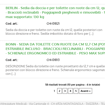
BERLIN - Sedia da doccia e per toilette con ruote da cm 12, q
- Braccioli reclinabili - Poggiapiedi pieghevoli e rimuovibili 
max supportato: 130 kg
Cod. art.:
CHI-01821
Sedia da doccia e per toilette con ruote da cm 12, quelle posteriori con
blocco direzione e freno. Sedile imbottito dotato di foro per [...]
BONN - SEDIA DA TOILETTE CON RUOTE DA CM 12,7 CM (P
ESTRAIBILE INCLUSO - BRACCIOLI RECLINABILI - POGGIAPIE
- SCHIENALE ERGONOMICO ED ESTRAIBILE - PESO MAX SUP
Cod. art.:
CHI-01813
DESCRIZIONE Sedia da toilette con ruote piroettanti da 12,7 cm e quelle
posteriori con blocco direzione e freno. Schienale ergonomico sagomat
con [...]
58 risultati trovati (10 per pagina - 6 in totale)
1
2
3
4
5
Avanti »
 Attrezzature Medicali - Via Cantonale 4 - CH-6926 MONTAGNOLA - SVIZZERA - TEL