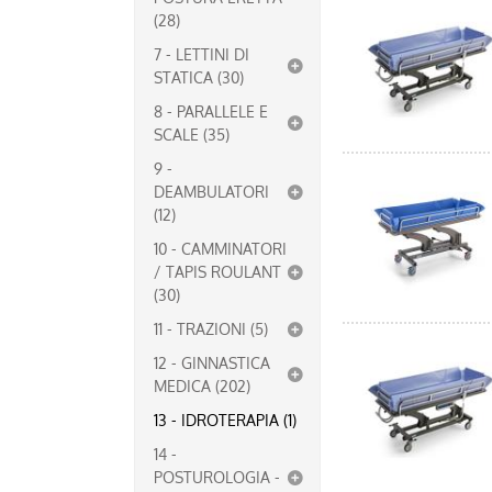
(28)
7 - LETTINI DI
STATICA (30)
8 - PARALLELE E
SCALE (35)
9 -
DEAMBULATORI
(12)
10 - CAMMINATORI
/ TAPIS ROULANT
(30)
11 - TRAZIONI (5)
12 - GINNASTICA
MEDICA (202)
13 - IDROTERAPIA (1)
14 -
POSTUROLOGIA -