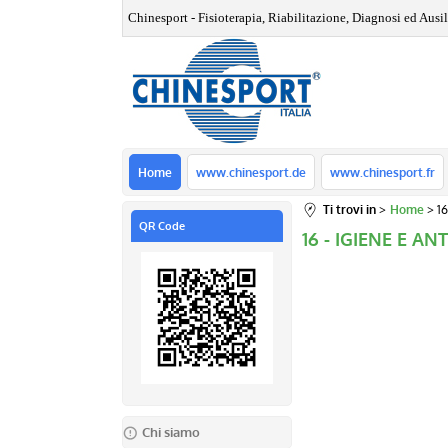
Chinesport - Fisioterapia, Riabilitazione, Diagnosi ed Ausili
Home
www.chinesport.de
www.chinesport.fr
Ti trovi in
Home
1
QR Code
16 - IGIENE E A
Chi siamo