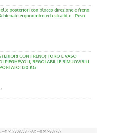
uelle posteriori con blocco direzione e freno
- Schienale ergonomico ed estraibile - Peso
OSTERIORI CON FRENO) FORO E VASO
DI PIEGHEVOLI, REGOLABILI E RIMUOVIBILI
PORTATO: 130 KG
o
. +41 91 9809758 - FAX +41 91 9809759