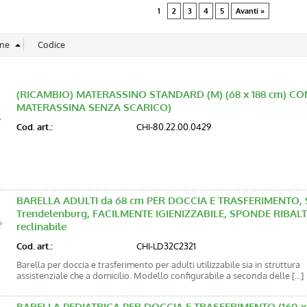
1
2
3
4
5
Avanti »
(RICAMBIO) MATERASSINO STANDARD (M) (68 x 188 cm) CON
MATERASSINA SENZA SCARICO)
Cod. art.:
CHI-80.22.00.0429
BARELLA ADULTI da 68 cm PER DOCCIA E TRASFERIMENTO,
Trendelenburg, FACILMENTE IGIENIZZABILE, SPONDE RIBALT
reclinabile
Cod. art.:
CHI-LD32C2321
Barella per doccia e trasferimento per adulti utilizzabile sia in struttura
assistenziale che a domicilio. Modello configurabile a seconda delle [...]
BARELLA PEDIATRICA PER DOCCIA E TRASFERIMENTO (160 x