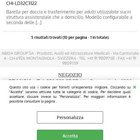
CHI-LD32C3122
Barella per doccia e trasferimento per adulti utilizzabile sia in
struttura assistenziale che a domicilio. Modello configurabile a
seconda delle [...]
5 risultati trovati (10 per pagina - 1 in totale)
ABIDA GROUP SA - Prodotti, Ausili ed Attrezzature Medicali - Via Cantonale
4 - CH-6926 MONTAGNOLA - SVIZZERA - TEL. +41 91 9809758 - FAX +41 91
9809759
NEGOZIO
GRANCIA
- Tel. 091 980 97 57
: Via Cantonale 4 - 6926
Questo sito usa i cookie per fornirti un'esperienza migliore. Cliccando su
MONTAGNOLA - (200 mt prima dell'IKEA sul lato destro
"Accetta" saranno attivate tutte le categorie di cookie. Per decidere quali
FRONTE STRADA - Parcheggio gratuito davanti le vetrine)
accettare, cliccare invece su "Personalizza". Per maggiori informazioni è
possibile consultare la pagina .
Personalizza
Preferenze cookie
Accetta