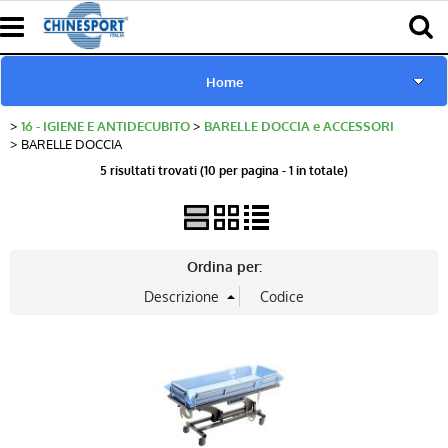
Home
16 - IGIENE E ANTIDECUBITO
BARELLE DOCCIA e ACCESSORI
www.chinesport.de
BARELLE DOCCIA
5 risultati trovati (10 per pagina - 1 in totale)
www.chinesport.fr
www.chinesport.it
Ordina per:
Catalogo Prodotti Chinesport
Download Cataloghi
Richiesta consulenza