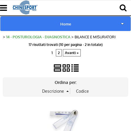
Home
14 - POSTUROLOGIA - DIAGNOSTICA
BILANCE E MISURATORI
www.chinesport.de
17 risultati trovati (10 per pagina - 2 in totale)
1
2
Avanti »
www.chinesport.fr
www.chinesport.it
Ordina per:
Catalogo Prodotti Chinesport
Download Cataloghi
Richiesta consulenza