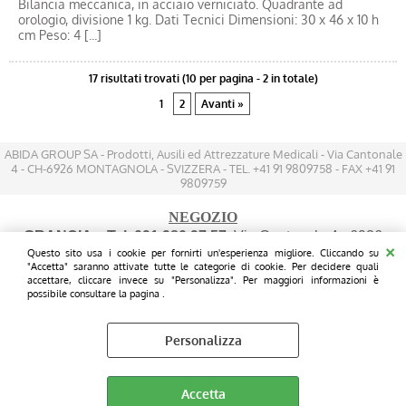
Bilancia meccanica, in acciaio verniciato. Quadrante ad
orologio, divisione 1 kg. Dati Tecnici Dimensioni: 30 x 46 x 10 h
cm Peso: 4 [...]
17 risultati trovati (10 per pagina - 2 in totale)
1
2
Avanti »
ABIDA GROUP SA - Prodotti, Ausili ed Attrezzature Medicali - Via Cantonale
4 - CH-6926 MONTAGNOLA - SVIZZERA - TEL. +41 91 9809758 - FAX +41 91
9809759
NEGOZIO
GRANCIA
- Tel. 091 980 97 57
: Via Cantonale 4 - 6926
Questo sito usa i cookie per fornirti un'esperienza migliore. Cliccando su
MONTAGNOLA - (200 mt prima dell'IKEA sul lato destro
"Accetta" saranno attivate tutte le categorie di cookie. Per decidere quali
FRONTE STRADA - Parcheggio gratuito davanti le vetrine)
accettare, cliccare invece su "Personalizza". Per maggiori informazioni è
possibile consultare la pagina .
Personalizza
Preferenze cookie
Accetta