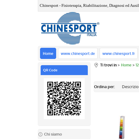
Chinesport - Fisioterapia, Riabilitazione, Diagnosi ed Ausili
Home
www.chinesport.de
www.chinesport.fr
Ti trovi in
Home
1
QR Code
Ordina per:
Chi siamo