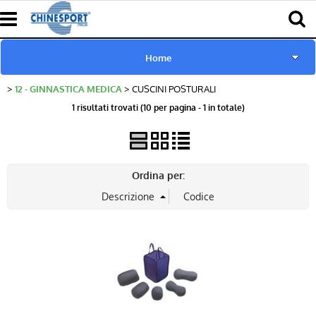
Home
12 - GINNASTICA MEDICA
CUSCINI POSTURALI
www.chinesport.de
1 risultati trovati (10 per pagina - 1 in totale)
www.chinesport.fr
www.chinesport.it
Ordina per:
Catalogo Prodotti Chinesport
Download Cataloghi
Richiesta consulenza