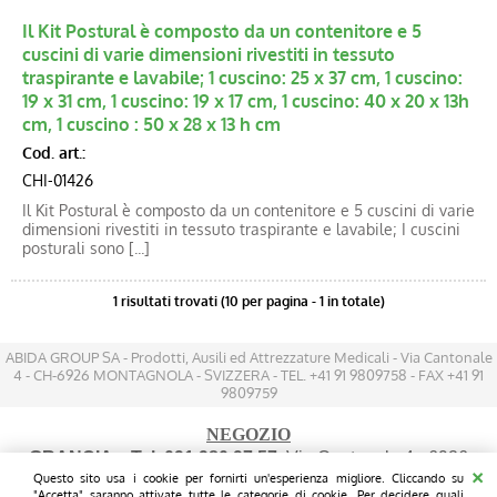
Blog
Il Kit Postural è composto da un contenitore e 5
cuscini di varie dimensioni rivestiti in tessuto
Catalogo new
traspirante e lavabile; 1 cuscino: 25 x 37 cm, 1 cuscino:
19 x 31 cm, 1 cuscino: 19 x 17 cm, 1 cuscino: 40 x 20 x 13h
cm, 1 cuscino : 50 x 28 x 13 h cm
Cod. art.:
CHI-01426
Il Kit Postural è composto da un contenitore e 5 cuscini di varie
dimensioni rivestiti in tessuto traspirante e lavabile; I cuscini
posturali sono [...]
1 risultati trovati (10 per pagina - 1 in totale)
ABIDA GROUP SA - Prodotti, Ausili ed Attrezzature Medicali - Via Cantonale
4 - CH-6926 MONTAGNOLA - SVIZZERA - TEL. +41 91 9809758 - FAX +41 91
9809759
NEGOZIO
GRANCIA
- Tel. 091 980 97 57
: Via Cantonale 4 - 6926
Questo sito usa i cookie per fornirti un'esperienza migliore. Cliccando su
MONTAGNOLA - (200 mt prima dell'IKEA sul lato destro
"Accetta" saranno attivate tutte le categorie di cookie. Per decidere quali