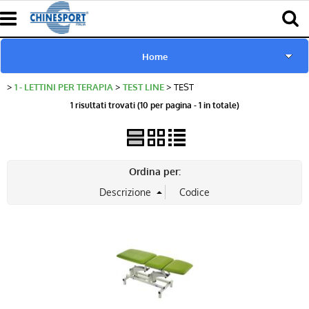
Home
1 - LETTINI PER TERAPIA
TEST LINE
TEST
www.chinesport.de
1 risultati trovati (10 per pagina - 1 in totale)
www.chinesport.fr
www.chinesport.it
Ordina per:
Catalogo Prodotti Chinesport
Download Cataloghi
Richiesta consulenza