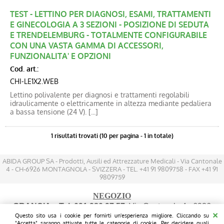
Blog
TEST - LETTINO PER DIAGNOSI, ESAMI, TRATTAMENTI
E GINECOLOGIA A 3 SEZIONI - POSIZIONE DI SEDUTA
Catalogo new
E TRENDELEMBURG - TOTALMENTE CONFIGURABILE
CON UNA VASTA GAMMA DI ACCESSORI,
FUNZIONALITA' E OPZIONI
Cod. art.:
CHI-LE1X2.WEB
Lettino polivalente per diagnosi e trattamenti regolabili
idraulicamente o elettricamente in altezza mediante pedaliera
a bassa tensione (24 V). [...]
1 risultati trovati (10 per pagina - 1 in totale)
ABIDA GROUP SA - Prodotti, Ausili ed Attrezzature Medicali - Via Cantonale
4 - CH-6926 MONTAGNOLA - SVIZZERA - TEL. +41 91 9809758 - FAX +41 91
9809759
NEGOZIO
GRANCIA
- Tel. 091 980 97 57
: Via Cantonale 4 - 6926
Questo sito usa i cookie per fornirti un'esperienza migliore. Cliccando su
MONTAGNOLA - (200 mt prima dell'IKEA sul lato destro
"Accetta" saranno attivate tutte le categorie di cookie. Per decidere quali