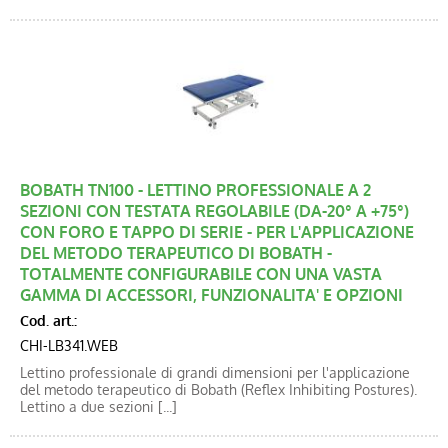
BOBATH TN100 - LETTINO PROFESSIONALE A 2
SEZIONI CON TESTATA REGOLABILE (DA-20° A +75°)
CON FORO E TAPPO DI SERIE - PER L'APPLICAZIONE
DEL METODO TERAPEUTICO DI BOBATH -
TOTALMENTE CONFIGURABILE CON UNA VASTA
GAMMA DI ACCESSORI, FUNZIONALITA' E OPZIONI
Cod. art.:
CHI-LB341.WEB
Lettino professionale di grandi dimensioni per l'applicazione
del metodo terapeutico di Bobath (Reflex Inhibiting Postures).
Lettino a due sezioni [...]