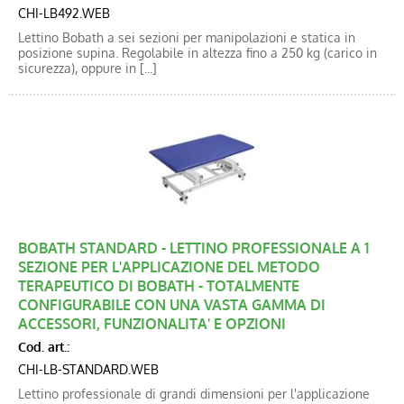
CHI-LB492.WEB
Lettino Bobath a sei sezioni per manipolazioni e statica in
posizione supina. Regolabile in altezza fino a 250 kg (carico in
sicurezza), oppure in [...]
BOBATH STANDARD - LETTINO PROFESSIONALE A 1
SEZIONE PER L'APPLICAZIONE DEL METODO
TERAPEUTICO DI BOBATH - TOTALMENTE
CONFIGURABILE CON UNA VASTA GAMMA DI
ACCESSORI, FUNZIONALITA' E OPZIONI
Cod. art.:
CHI-LB-STANDARD.WEB
Lettino professionale di grandi dimensioni per l'applicazione