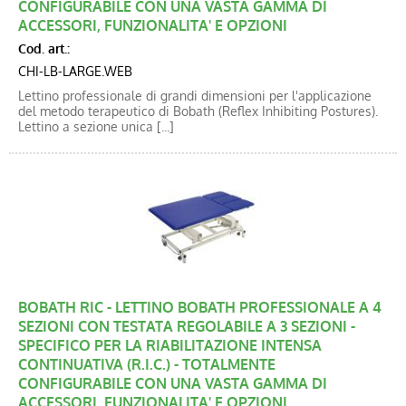
CONFIGURABILE CON UNA VASTA GAMMA DI
ACCESSORI, FUNZIONALITA' E OPZIONI
Cod. art.:
CHI-LB-LARGE.WEB
Lettino professionale di grandi dimensioni per l'applicazione
del metodo terapeutico di Bobath (Reflex Inhibiting Postures).
Lettino a sezione unica [...]
BOBATH RIC - LETTINO BOBATH PROFESSIONALE A 4
SEZIONI CON TESTATA REGOLABILE A 3 SEZIONI -
SPECIFICO PER LA RIABILITAZIONE INTENSA
CONTINUATIVA (R.I.C.) - TOTALMENTE
CONFIGURABILE CON UNA VASTA GAMMA DI
ACCESSORI, FUNZIONALITA' E OPZIONI