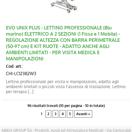
EVO UNIX PLUS - LETTINO PROFESSIONALE (Blu
marino) ELETTRICO A 2 SEZIONI (1 Fissa e 1 Mobile) -
REGOLAZIONE ALTEZZA CON BARRA PERIMETRALE
(50-97 cm) E KIT RUOTE - ADATTO ANCHE AGLI
AMBIENTI LIMITATI - PER VISITA MEDICA E
MANIPOLAZIONI
Cod. art.:
CHI-LC123B2W3
Lettino professionale per visita e manipolazioni, adatto agli
ambienti limitati o piccoli vista l'assenza di traslazione. Lettino
per terapia [...]
96 risultati trovati (10 per pagina - 10 in totale)
1
2
3
4
5
Avanti »
ABIDA GROUP SA - Prodotti, Ausili ed Attrezzature Medicali - Via Cantonale