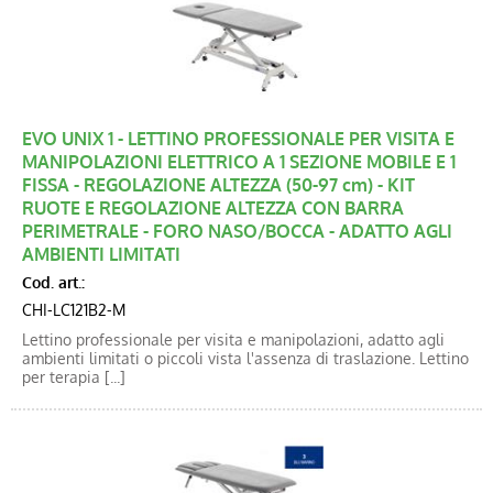
EVO UNIX 1 - LETTINO PROFESSIONALE PER VISITA E
MANIPOLAZIONI ELETTRICO A 1 SEZIONE MOBILE E 1
FISSA - REGOLAZIONE ALTEZZA (50-97 cm) - KIT
RUOTE E REGOLAZIONE ALTEZZA CON BARRA
PERIMETRALE - FORO NASO/BOCCA - ADATTO AGLI
AMBIENTI LIMITATI
Cod. art.:
CHI-LC121B2-M
Lettino professionale per visita e manipolazioni, adatto agli
ambienti limitati o piccoli vista l'assenza di traslazione. Lettino
per terapia [...]