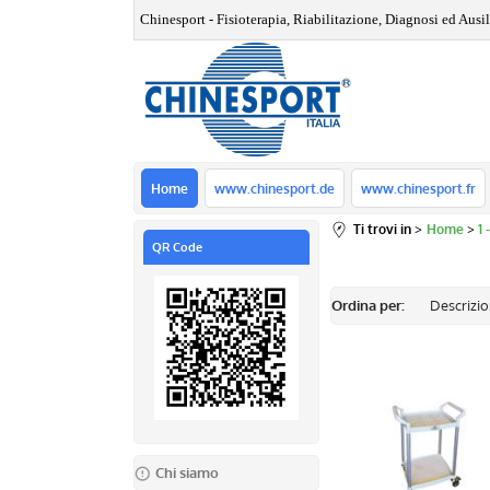
Chinesport - Fisioterapia, Riabilitazione, Diagnosi ed Ausili
Home
www.chinesport.de
www.chinesport.fr
Ti trovi in
Home
1
QR Code
Ordina per:
Chi siamo