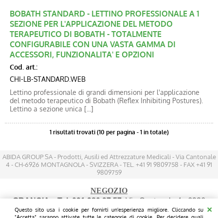
Blog
BOBATH STANDARD - LETTINO PROFESSIONALE A 1
SEZIONE PER L'APPLICAZIONE DEL METODO
Catalogo new
TERAPEUTICO DI BOBATH - TOTALMENTE
CONFIGURABILE CON UNA VASTA GAMMA DI
ACCESSORI, FUNZIONALITA' E OPZIONI
Cod. art.:
CHI-LB-STANDARD.WEB
Lettino professionale di grandi dimensioni per l'applicazione
del metodo terapeutico di Bobath (Reflex Inhibiting Postures).
Lettino a sezione unica [...]
1 risultati trovati (10 per pagina - 1 in totale)
ABIDA GROUP SA - Prodotti, Ausili ed Attrezzature Medicali - Via Cantonale
4 - CH-6926 MONTAGNOLA - SVIZZERA - TEL. +41 91 9809758 - FAX +41 91
9809759
NEGOZIO
GRANCIA
- Tel. 091 980 97 57
: Via Cantonale 4 - 6926
Questo sito usa i cookie per fornirti un'esperienza migliore. Cliccando su
MONTAGNOLA - (200 mt prima dell'IKEA sul lato destro
"Accetta" saranno attivate tutte le categorie di cookie. Per decidere quali