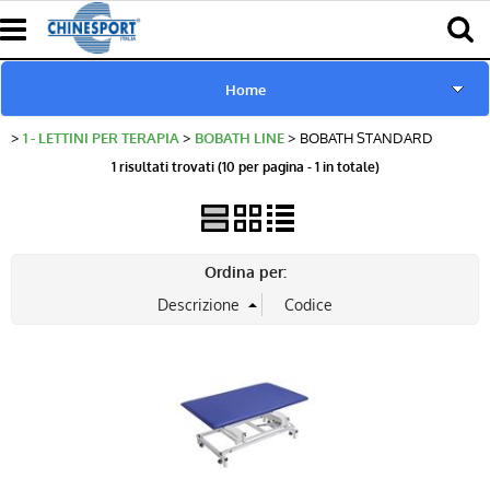
Home
1 - LETTINI PER TERAPIA
BOBATH LINE
BOBATH STANDARD
www.chinesport.de
1 risultati trovati (10 per pagina - 1 in totale)
www.chinesport.fr
www.chinesport.it
Ordina per:
Catalogo Prodotti Chinesport
Download Cataloghi
Richiesta consulenza