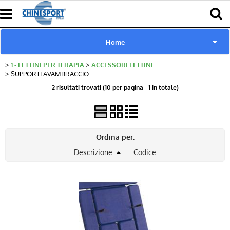
Home
1 - LETTINI PER TERAPIA
ACCESSORI LETTINI
www.chinesport.de
SUPPORTI AVAMBRACCIO
2 risultati trovati (10 per pagina - 1 in totale)
www.chinesport.fr
www.chinesport.it
Ordina per:
Catalogo Prodotti Chinesport
Download Cataloghi
Richiesta consulenza