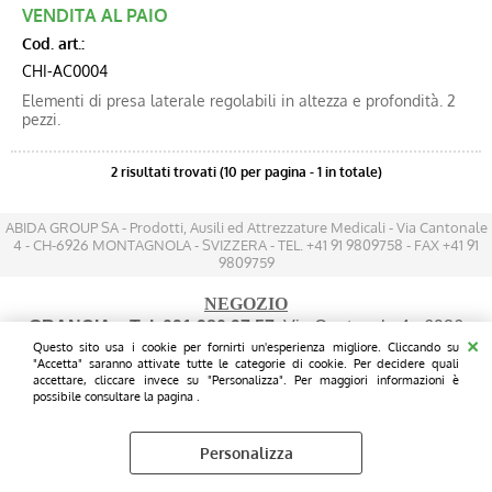
VENDITA AL PAIO
Cod. art.:
CHI-AC0004
Elementi di presa laterale regolabili in altezza e profondità. 2
pezzi.
2 risultati trovati (10 per pagina - 1 in totale)
ABIDA GROUP SA - Prodotti, Ausili ed Attrezzature Medicali - Via Cantonale
4 - CH-6926 MONTAGNOLA - SVIZZERA - TEL. +41 91 9809758 - FAX +41 91
9809759
NEGOZIO
GRANCIA
- Tel. 091 980 97 57
: Via Cantonale 4 - 6926
Questo sito usa i cookie per fornirti un'esperienza migliore. Cliccando su
MONTAGNOLA - (200 mt prima dell'IKEA sul lato destro
"Accetta" saranno attivate tutte le categorie di cookie. Per decidere quali
FRONTE STRADA - Parcheggio gratuito davanti le vetrine)
accettare, cliccare invece su "Personalizza". Per maggiori informazioni è
possibile consultare la pagina .
Personalizza
Preferenze cookie