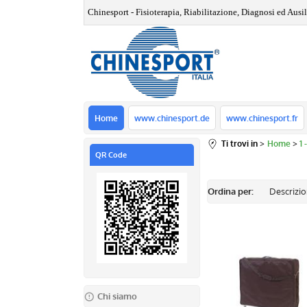
Chinesport - Fisioterapia, Riabilitazione, Diagnosi ed Ausili
Home
www.chinesport.de
www.chinesport.fr
Ti trovi in
Home
1
QR Code
Ordina per:
Chi siamo